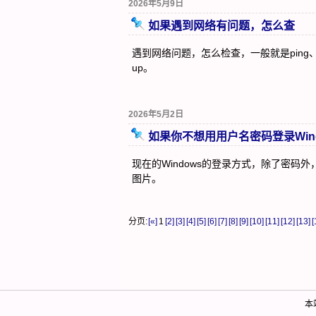
2026年5月9日
如果遇到网络有问题，怎么查
遇到网络问题，怎么检查，一般就是ping、tra
up。
2026年5月2日
如果你不想用用户名密码登录Win
现在的Windows的登录方式，除了密码
图片。
分页:
[«]
1
[2]
[3]
[4]
[5]
[6]
[7]
[8]
[9]
[10]
[11]
[12]
[13]
[
本